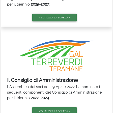
per il triennio
2025-2027
:
Pasquale Cantoro
Mauro Giovanni Scarpantonio
Alfredo Martinelli
Walter D'Ambrosio
Giovanna D'Ignazio
Daniele Erasmi
Gloriano Lanciotti
Il Consiglio di Amministrazione
Elena Nicodemi
L'Assemblea dei soci del 29 Aprile 2022 ha nominato i
Liana Ciccone
seguenti componenti del Consiglio di Amministrazione
per il triennio
2022
-
2024
:
Pasquale Cantoro
- Presidente del CdA