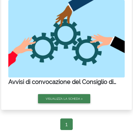
D'Ignazio Giovanna
- Consigliere
Erasmi Daniele
- Consigliere
Lanciotti Gloriano
- Consigliere
Nicodemi Elena
- Consigliere
Traini Laura
- Consigliere
Avvisi di convocazione del Consiglio di
Amministrazione
1