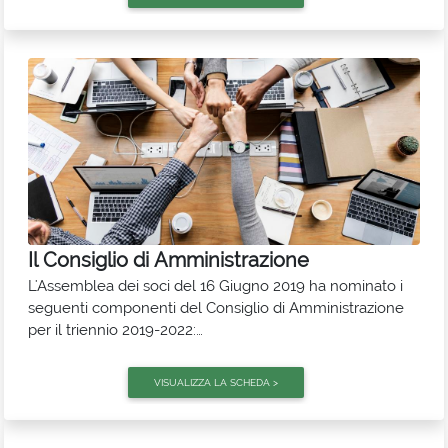
Mauro Giovanni Scarpantonio
- Vice Presidente del CdA
Sofia Bernardo
- Consigliere
D'Ambrosio Walter
- Consigliere
D'Ignazio Giovanna
- Consigliere
Erasmi Daniele
- Consigliere
Lanciotti Gloriano
- Consigliere
Nicodemi Elena
- Consigliere
Il Consiglio di Amministrazione
Traini Laura
– Consigliere
L'Assemblea dei soci del 16 Giugno 2019 ha nominato i
seguenti componenti del Consiglio di Amministrazione
per il triennio 2019-2022:
Pasquale Cantoro
- Presidente del CdA
Mauro Giovanni Scarpantonio
- Vice Presidente del CdA
Sofia Bernardo
- Consigliere
Di Giacinto Davide Calcedonio
- Consigliere